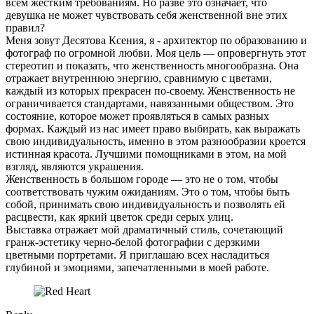
всем жестким требованиям. Но разве это означает, что
девушка не может чувствовать себя женственной вне этих
правил?
Меня зовут Десятова Ксения, я - архитектор по образованию и
фотограф по огромной любви. Моя цель — опровергнуть этот
стереотип и показать, что женственность многообразна. Она
отражает внутреннюю энергию, сравнимую с цветами,
каждый из которых прекрасен по-своему. Женственность не
ограничивается стандартами, навязанными обществом. Это
состояние, которое может проявляться в самых разных
формах. Каждый из нас имеет право выбирать, как выражать
свою индивидуальность, именно в этом разнообразии кроется
истинная красота. Лучшими помощниками в этом, на мой
взгляд, являются украшения.
Женственность в большом городе — это не о том, чтобы
соответствовать чужим ожиданиям. Это о том, чтобы быть
собой, принимать свою индивидуальность и позволять ей
расцвести, как яркий цветок среди серых улиц.
Выставка отражает мой драматичный стиль, сочетающий
гранж-эстетику черно-белой фотографии с дерзкими
цветными портретами. Я приглашаю всех насладиться
глубиной и эмоциями, запечатленными в моей работе.