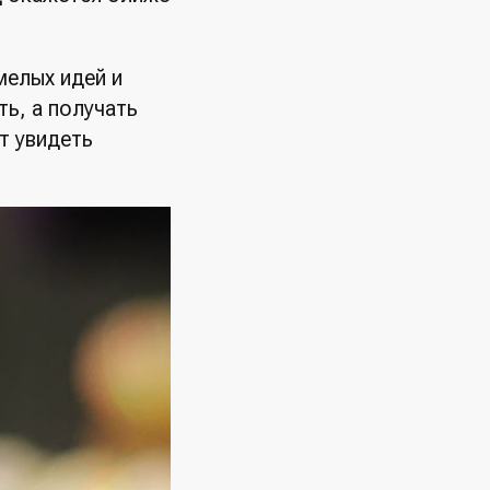
мелых идей и
ь, а получать
т увидеть