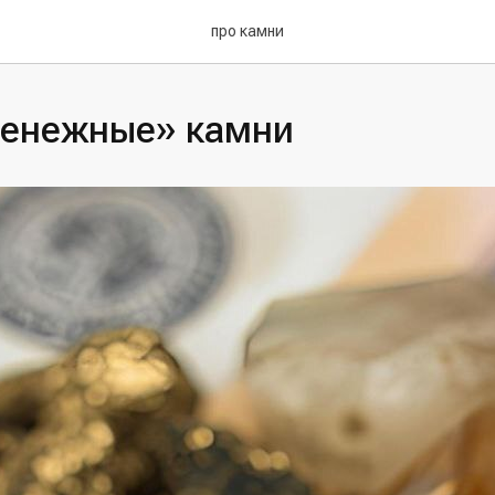
про камни
енежные» камни