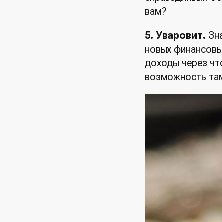
вам?
5. Уваровит.
Зн
новых финансовых
доходы через чт
возможность там