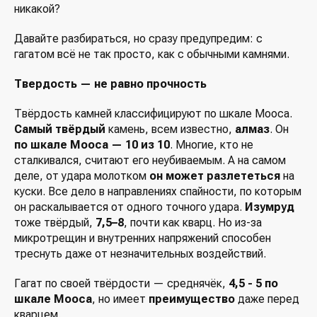
никакой?
Давайте разбираться, но сразу предупредим: с
гагатом всё не так просто, как с обычными камнями.
Твердость — не равно прочность
Твёрдость камней классифицируют по шкале Мооса.
Самый твёрдый
камень, всем известно,
алмаз
. Он
по шкале Мооса — 10 из 10
. Многие, кто не
сталкивался, считают его неубиваемым. А на самом
деле, от удара молотком
он может разлететься
на
куски. Все дело в направлениях спайности, по которым
он раскалывается от одного точного удара.
Изумруд
тоже твёрдый,
7,5–8
, почти как кварц. Но из-за
микротрещин и внутренних напряжений способен
треснуть даже от незначительных воздействий.
Гагат по своей твёрдости — среднячёк,
4,5 - 5 по
шкале Мооса
, но имеет
преимущество
даже перед
кварцем.