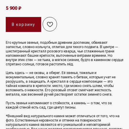
5 900
₽
В корзину
Его крупные звенья, подобные древним доспехам, обвивают
запястье, словно кольчуга, отлитая для тихого подвига. В центре —
шестигранный кристалл розового кварца, чьи сглаженные грани
напоминают башни крепости, выточенные ветрами времени. Но
внутри этих стен — не тьма, а мягкое сияние, будто в каменном сердце
спрятано солнце, готовое растопить лёд.
Цепь здесь — не оковы, а оберег. Её звенья, тяжелые и
монументальные, словно хранят память о битвах, которые учат не
разрушать, а защищать. А кристалл в сердце композиции — это
тайная комната в крепости: место, где можно снять шлем, чтобы
вспомнить о нежности. Его розовый отсвет смягчает жесткость
металла, как весенний ручей растворяет остатки зимнего снега.
Пусть звенья напоминают о стойкости, а камень — о том, что за
каждой стеной есть сад, где цветут пионы.
*Внешний вид натурального камня может отличаться от того, что на
фото. Естественные неровности и оттенки на поверхности
натурального камня являются его уникальной и неповторимой
особенностью. Все наши изделия изготавливаются вручную, поэтому