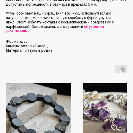
допустимы погрешности в размере в пределах 5 мм.
**Мы собираем наши украшения вручную, используя только
натуральные камни и качественную корейскую фурнитуру класса
люкс. Стоит избегать контакта с косметическими средствами и
парфюмерией. Ознакомьтесь с информацией
об уходе за
украшениями
.
Форма: шар
Камень: розовый кварц
Материал: латунь в родие
/Каталог/
/Социальные сети/
Все украшения
Кольца
*Упомянутые организации Facebook
(Фейсбук, ФБ), Instagram (Инстаграм, Инста),
Серьги
Meta (Мета) — являются экстремистскими
организациями, деятельность которых
Колье
запрещена в РФ с 21 марта 2022 года
Браслеты
/Покупателям/
Аксессуары
Доставка и оплата
Для мужчин
Обмен и возврат
Наши друзья
(другие бренды)
Контакты и реквизиты
FAQ