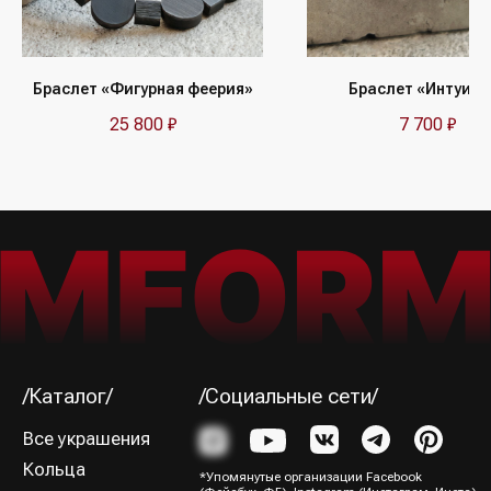
/Подписка на рассылку/
Получайте первыми сообщения
об акциях и пополнениях коллекции
Браслет «Фигурная феерия»
Браслет «Интуитк
25 800
₽
7 700
₽
Я ознакомился (-лась) и согласен (-на) с
Политикой
конфиденциальности
Подписаться→
/Способы оплаты/
ИП Юрина Олеся Владимировна
ИНН 781139004429
ОГРНИП 320784700188204
Политика конфиденциальности
Оферта
Все права защищены