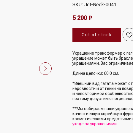
SKU:
Jet-Neck-0041
5 200
₽
Out of stock
Украшение трансформер с гаг
украшение может быть браслет
украшениями. Вас ограничивае
Длина цепочки: 60.0 см.
*Внешний вид гагата может от
неровности и оттенки на пове
и неповторимой особенностью
поэтому допустимы погрешнос
**Мы собираем наши украшения
качественную корейскую фурни
косметическими средствами 
уходе за украшениями
.