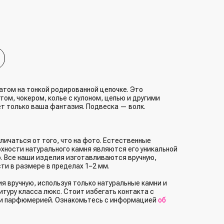
атом на тонкой родированной цепочке. Это
ом, чокером, колье с кулоном, цепью и другими
т только ваша фантазия. Подвеска — волк.
личаться от того, что на фото. Естественные
рхности натурального камня являются его уникальной
. Все наши изделия изготавливаются вручную,
ти в размере в пределах 1−2 мм.
 вручную, используя только натуральные камни и
туру класса люкс. Стоит избегать контакта с
и парфюмерией. Ознакомьтесь с информацией
об