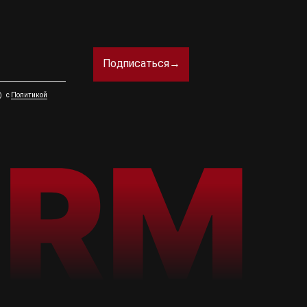
Подписаться→
а) с
Политикой