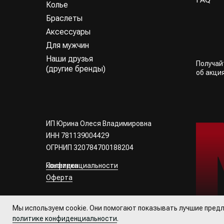
Колье
Браслеты
Аксессуары
Для мужчин
Наши друзья
Получа
(другие бренды)
об акци
ИП Юрина Олеся Владимировна
ИНН 781139004429
ОГРНИП 320784700188204
Политика конфиденциальности
Оферта
Все права
защищены
Мы используем cookie. Они помогают показывать лучшие предл
политике конфиденциальности
.