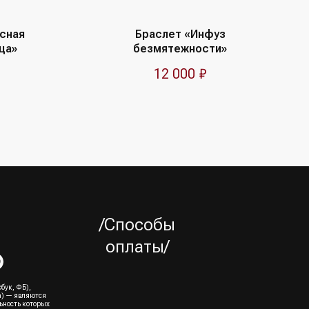
сная
Браслет «Инфуз
ца»
безмятежности»
12 000
₽
/Способы
оплаты/
бук, ФБ),
а) — являются
ьность которых