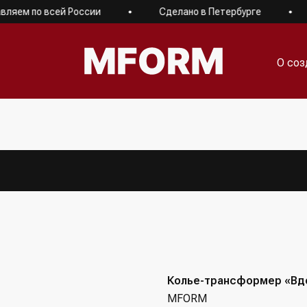
ем по всей России
Сделано в Петербурге
О соз
О соз
Колье-трансформер «Вд
MFORM