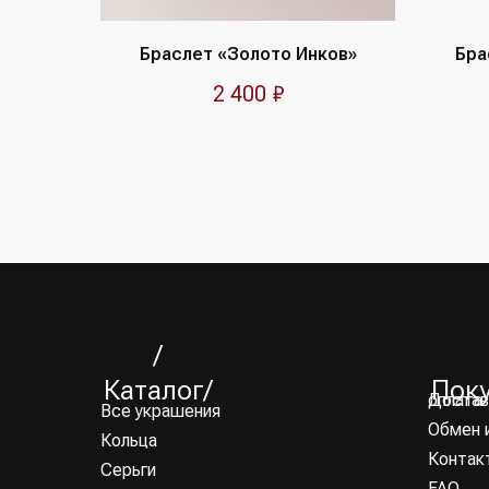
Браслет «Золото Инков»
Бра
2 400
₽
/
Каталог/
Пок
Доставка и оплата
Все украшения
Обмен 
Кольца
Контак
Серьги
FAQ