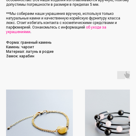
допустимы погрешности в размере в пределах 5 мм.
**Мы собираем наши украшения вручную, используя только
натуральные камни и качественную корейскую фурнитуру класса
люкс. Стоит избегать контакта с косметическими средствами и
парфюмерией. Ознакомьтесь с информацией
об уходе за
украшениями
.
Форма: граненый камень
Камень: чароит
Материал: латунь в родие
Замок: карабин
/Каталог/
/Социальные сети/
Все украшения
Кольца
*Упомянутые организации Facebook
(Фейсбук, ФБ), Instagram (Инстаграм, Инста),
Серьги
Meta (Мета) — являются экстремистскими
организациями, деятельность которых
Колье
запрещена в РФ с 21 марта 2022 года
Браслеты
/Покупателям/
Аксессуары
Доставка и оплата
Для мужчин
Обмен и возврат
Наши друзья
(другие бренды)
Контакты и реквизиты
FAQ