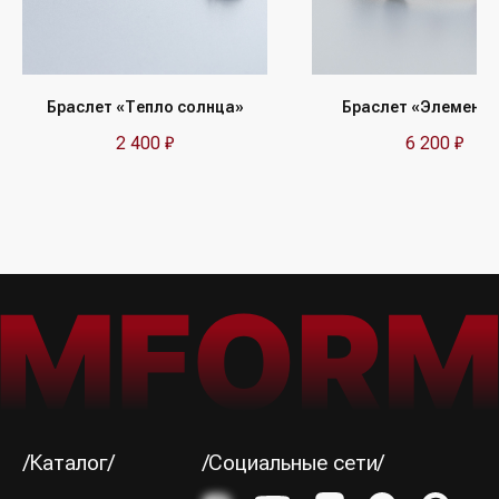
/Подписка на рассылку/
Получайте первыми сообщения
об акциях и пополнениях коллекции
Браслет «Тепло солнца»
Браслет «Элемент
2 400
₽
6 200
₽
Я ознакомился (-лась) и согласен (-на) с
Политикой
конфиденциальности
Подписаться→
/Способы оплаты/
ИП Юрина Олеся Владимировна
ИНН 781139004429
ОГРНИП 320784700188204
Политика конфиденциальности
Оферта