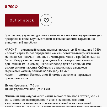
8 700
₽
Out of stock
Браслет на руку из натуральных камней — изысканное украшение для
прекрасных леди. Крупные граненые камни чароита, гармонично
впишутся в Ваш образ.
ЧАРОИТ — сиреневый камень группы пироксенов. Его нашли в 1949 г
и только через 15 лет определили как самостоятельный уникальный
минерал. Он получил название в честь реки Чара в Прибайкалье, где
было обнаружено его месторождение. На сегодня оно остается
единственным на Земле, нигде нет пород даже с единичными
вкраплениями чароита. Сибирские залежи, называющиеся
Сиреневый камень, занимают площадь 10 км².
Чароит — символ бескорыстия. В камне заключена чарующая
прелестная сила
Длина браслета: 17.0 см.
Длина удлинительной цепи: 1 см.
*Внешний вид натурального камня может отличаться от того, что на
фото. Естественные неровности и оттенки на поверхности
натурального камня являются его уникальной и неповторимой
особенностью. Все наши изделия изготавливаются вручную, поэтому