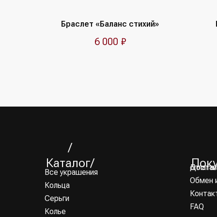
Браслет «Баланс стихий»
6 000
₽
/
Каталог/
Пок
Доставка и оплата
Все украшения
Обмен 
Кольца
Контак
Серьги
FAQ
Колье