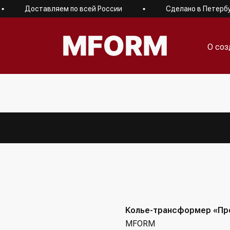
Доставляем по всей России
Сделано в Петербург
О соз
О соз
Колье-трансформер «Пр
MFORM