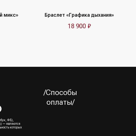
й микс»
Браслет «Графика дыхания»
18 900
₽
/Способы
оплаты/
бук, ФБ),
а) — являются
ьность которых