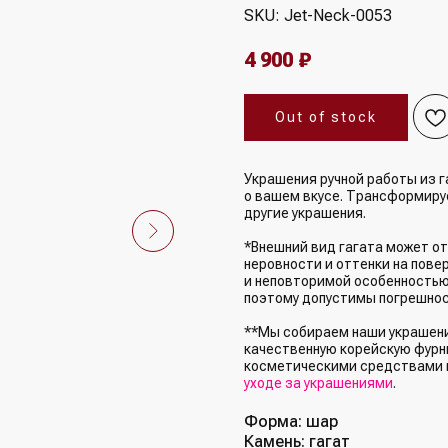
SKU:
Jet-Neck-0053
4 900
₽
Out of stock
Украшения ручной работы из г
о вашем вкусе. Трансформируе
другие украшения.
*Внешний вид гагата может от
неровности и оттенки на пове
и неповторимой особенностью
поэтому допустимы погрешнос
**Мы собираем наши украшения
качественную корейскую фурни
косметическими средствами 
уходе за украшениями
.
Форма: шар
Камень: гагат