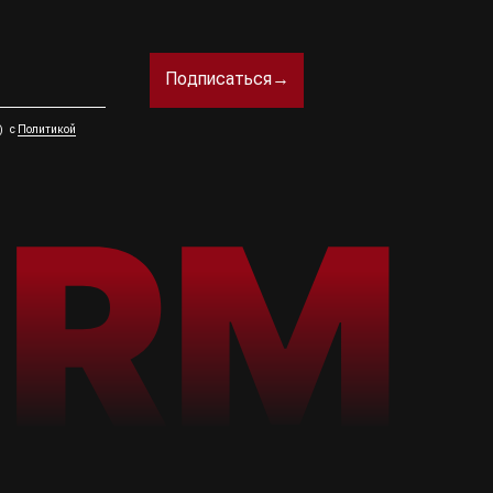
Подписаться→
а) с
Политикой