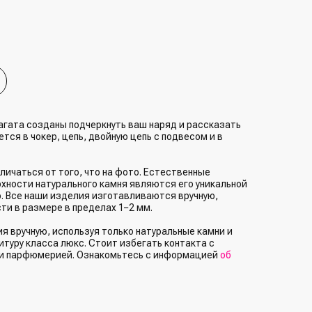
агата созданы подчеркнуть ваш наряд и рассказать
тся в чокер, цепь, двойную цепь с подвесом и в
личаться от того, что на фото. Естественные
рхности натурального камня являются его уникальной
. Все наши изделия изготавливаются вручную,
ти в размере в пределах 1−2 мм.
 вручную, используя только натуральные камни и
туру класса люкс. Стоит избегать контакта с
и парфюмерией. Ознакомьтесь с информацией
об