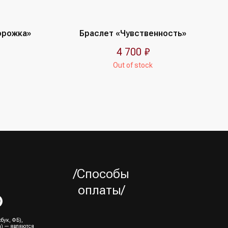
орожка»
Браслет «Чувственность»
4 700
₽
Out of stock
/Способы
оплаты/
бук, ФБ),
а) — являются