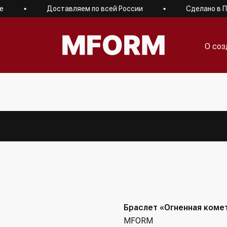
Доставляем по всей России
Сделано в Пет
О соз
О соз
Браслет «Огненная коме
MFORM