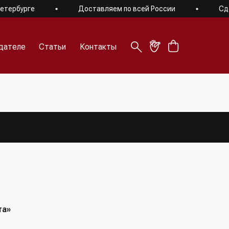
ербурге
Доставляем по всей России
Сдела
дателе
Статьи
Контакты
дателе
Статьи
Контакты
та»