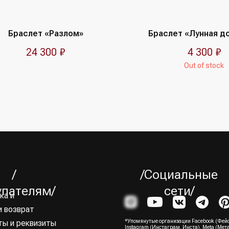
Браслет «Разлом»
Браслет «Лунная д
24 300
₽
4 300
₽
Out of stock
/
/Социальные
упателям/
сети/
и возврат
ты и реквизиты
*Упомянутые организации Facebook (Фейс
Instagram (Инстаграм, Инста), Meta (Мет