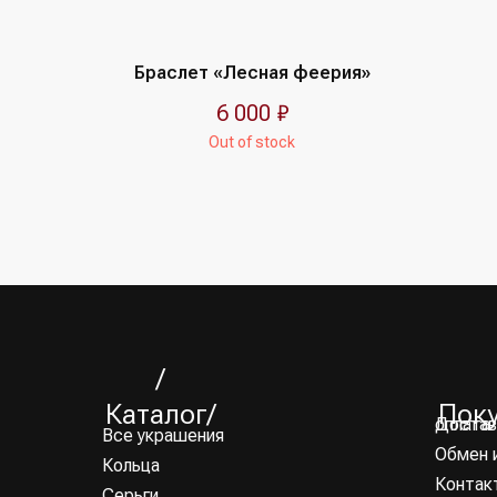
Браслет «Лесная феерия»
6 000
₽
Out of stock
/
Каталог/
Пок
Доставка и оплата
Все украшения
Обмен 
Кольца
Контак
Серьги