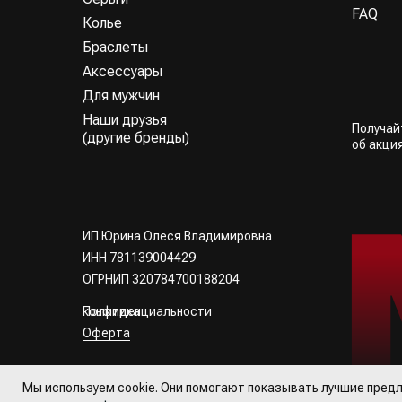
FAQ
Колье
Браслеты
Аксессуары
Для мужчин
Наши друзья
Получа
(другие бренды)
об акци
ИП Юрина Олеся Владимировна
ИНН 781139004429
ОГРНИП 320784700188204
Политика конфиденциальности
Оферта
Все права
защищены
Мы используем cookie. Они помогают показывать лучшие предл