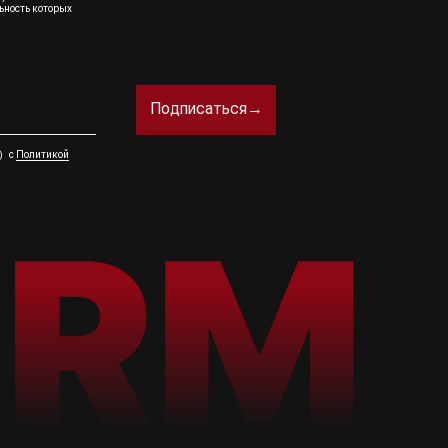
ьность которых
Подписаться→
а) с
Политикой