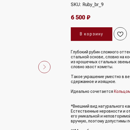
SKU:
Ruby_br_9
6 500
₽
В корзину
Глубокий рубин сложного отте
стальной основе, словно на к
из крошечных стальных звень
словно хвост кометы.
Такое украшение уместно в ве
сдержанное и изящное.
Идеально сочетается
Кольцом
*Внешний вид натурального ка
Естественные неровности и о
его уникальной и неповторим
вручную, поэтому допустимы п