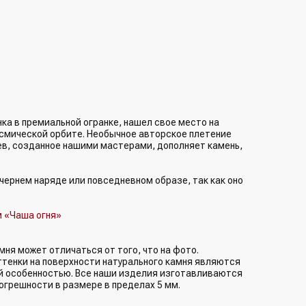
нка в премиальной огранке, нашел свое место на
осмической орбите. Необычное авторское плетение
ев, созданное нашими мастерами, дополняет камень,
чернем наряде или повседневном образе, так как оно
 «Чаша огня»
мня может отличаться от того, что на фото.
ттенки на поверхности натурального камня являются
ой особенностью. Все наши изделия изготавливаются
огрешности в размере в пределах 5 мм.