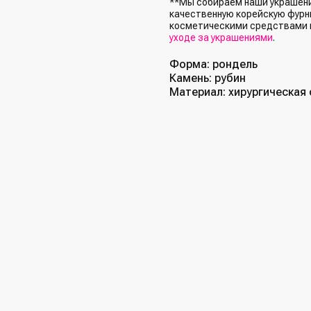
**Мы собираем наши украшения
качественную корейскую фурни
косметическими средствами 
уходе за украшениями
.
Форма: рондель
Камень: рубин
Материал: хирургическая 