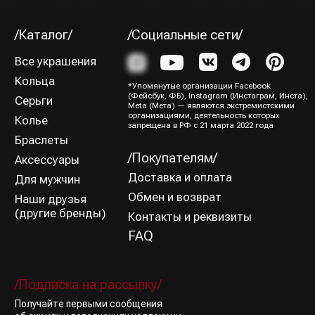
Я ознакомился (-лась) и согласен (-на) с
Политикой
конфиденциальности
Подписаться→
/Способы оплаты/
ИП Юрина Олеся Владимировна
ИНН 781139004429
ОГРНИП 320784700188204
Политика конфиденциальности
Оферта
Все права защищены