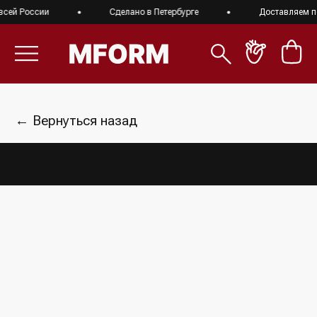
сей России
Сделано в Петербурге
Доставляем по
← Вернуться назад