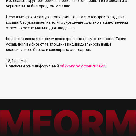
Неидеально круглое премиальное кольцо без привычного блеска и с
чернением на благородном металле.
Неровные края и фактура подчеркивают крафтовое происхождение
кольца. Это указывает на то, что украшение сделано в единственном
экземпляре специально для владельца.
/Каталог/
/Социальные сети/
Все украшения
Кольцо воплощает эстетику несовершенства и аутентичности. Такие
Кольца
украшения выбирают те, кто ценит индивидуальность выше
*Упомянутые организации Facebook
(Фейсбук, ФБ), Instagram (Инстаграм, Инста),
классического блеска и ювелирных стандартов.
Серьги
Meta (Мета) — являются экстремистскими
организациями, деятельность которых
Колье
запрещена в РФ с 21 марта 2022 года
18,5 размер
Браслеты
Ознакомьтесь с информацией
об уходе за украшениями
.
/Покупателям/
Аксессуары
Доставка и оплата
Для мужчин
Обмен и возврат
Наши друзья
(другие бренды)
Контакты и реквизиты
FAQ
/Подписка на рассылку/
Получайте первыми сообщения
об акциях и пополнениях коллекции