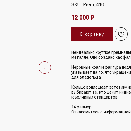
SKU:
Prem_410
12 000
₽
В корзину
Неидеально круглое премиаль
металле. Оно создано как фал
Неровные края и фактура под
указывает на то, что украшен
для владельца.
Кольцо воплощает эстетику н
выбирают те, кто ценит инди
ювелирных стандартов.
14 размер
Ознакомьтесь с информацие