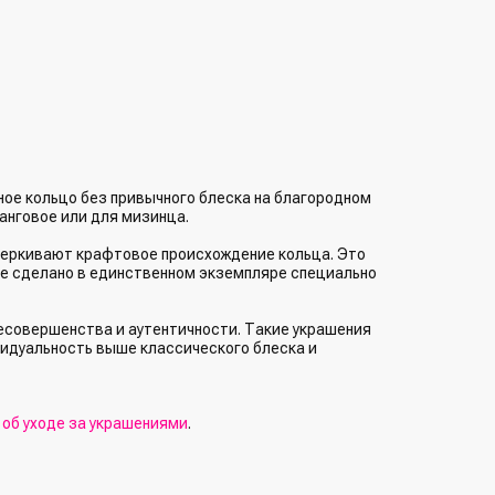
ное кольцо без привычного блеска на благородном
анговое или для мизинца.
черкивают крафтовое происхождение кольца. Это
ие сделано в единственном экземпляре специально
есовершенства и аутентичности. Такие украшения
видуальность выше классического блеска и
й
об уходе за украшениями
.