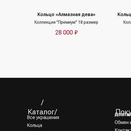
Кольцо «Алмазная дева»
Коль
Коллекция "Премиум" 18 размер
Кол
28 000
₽
/
Каталог/
Пок
Доставка и оплата
Все украшения
Обмен 
Кольца
Контак