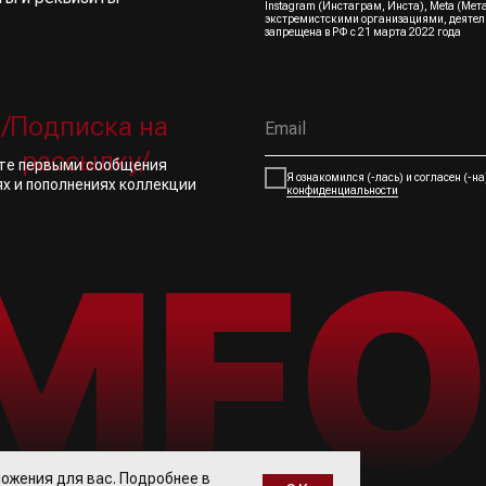
Instagram (Инстаграм, Инста), Meta (Мет
экстремистскими организациями, деятел
запрещена в РФ с 21 марта 2022 года
/Подписка на
рассылку/
йте первыми сообщения
Я ознакомился (-лась) и согласен (-н
ях и пополнениях коллекции
конфиденциальности
ожения для вас. Подробнее в