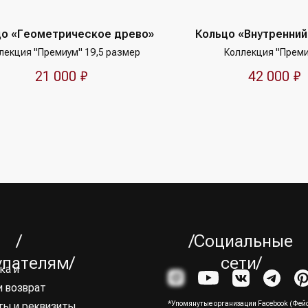
цо «Геометрическое древо»
Кольцо «Внутренний
лекция "Премиум" 19,5 размер
Коллекция "Прем
21 000
₽
42 000
₽
/
/Социальные
упателям/
сети/
и возврат
ты и реквизиты
*Упомянутые организации Facebook (Фейс