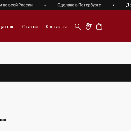
 всей России
Сделано в Петербурге
Доста
дателе
Статьи
Контакты
дателе
Статьи
Контакты
ии»