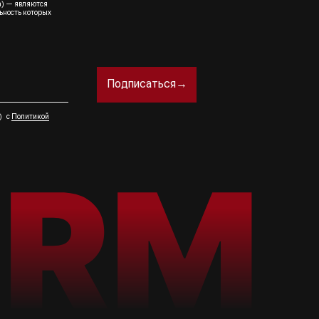
а) — являются
ьность которых
Подписаться→
а) с
Политикой