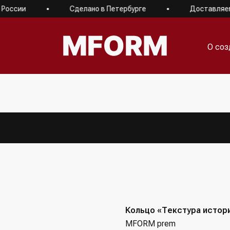
ссии
Сделано в Петербурге
Доставляем по
О соз
О соз
Кольцо «Текстура истор
MFORM prem