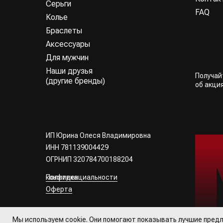
Серьги
FAQ
Колье
Браслеты
Аксессуары
Для мужчин
Наши друзья
Получа
(другие бренды)
об акци
ИП Юрина Олеся Владимировна
ИНН 781139004429
ОГРНИП 320784700188204
Политика конфиденциальности
Оферта
Все права
защищены
Мы используем cookie. Они помогают показывать лучшие предл