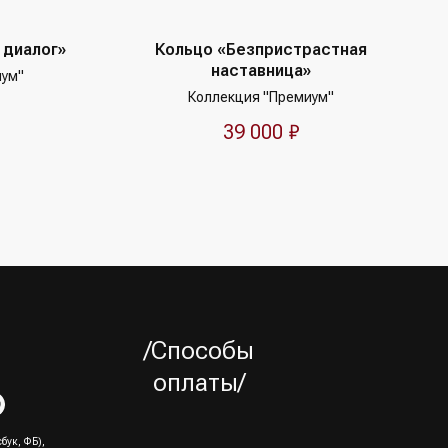
 диалог»
Кольцо «Безпристрастная
наставница»
иум"
Коллекция "Премиум"
39 000
₽
/Способы
оплаты/
бук, ФБ),