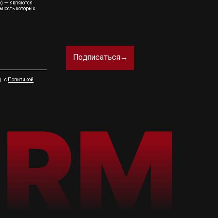
а) — являются
ьность которых
Подписаться→
а) с
Политикой