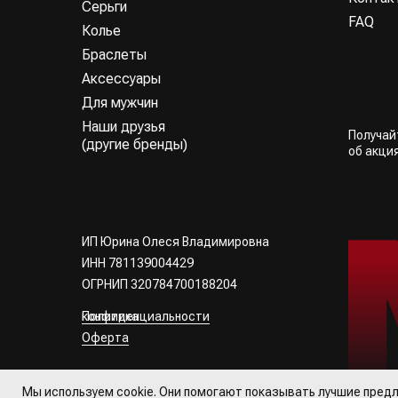
Серьги
FAQ
Колье
Браслеты
Аксессуары
Для мужчин
Наши друзья
Получа
(другие бренды)
об акци
ИП Юрина Олеся Владимировна
ИНН 781139004429
ОГРНИП 320784700188204
Политика конфиденциальности
Оферта
Все права
защищены
Мы используем cookie. Они помогают показывать лучшие предл