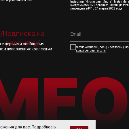
Instagram (Инстаграм, Инста), Meta (Мет
экстремистскими организациями, деятел
запрещена в РФ с 21 марта 2022 года
/Подписка на
рассылку/
йте первыми сообщения
Я ознакомился (-лась) и согласен (-н
ях и пополнениях коллекции
конфиденциальности
ожения для вас. Подробнее в