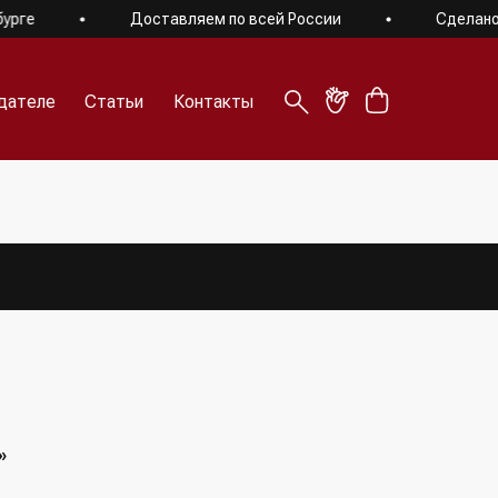
ге
Доставляем по всей России
Сделано в 
дателе
Статьи
Контакты
дателе
Статьи
Контакты
»