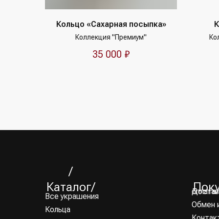
Кольцо «Сахарная посыпка»
К
Коллекция "Премиум"
Ко
35 000
₽
/
Каталог/
Пок
Доставка и оплата
Все украшения
Обмен 
Кольца
Контак