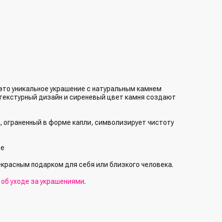
это уникальное украшение с натуральным камнем
 текстурный дизайн и сиреневый цвет камня создают
, ограненный в форме капли, символизирует чистоту
ре
екрасным подарком для себя или близкого человека.
й
об уходе за украшениями
.