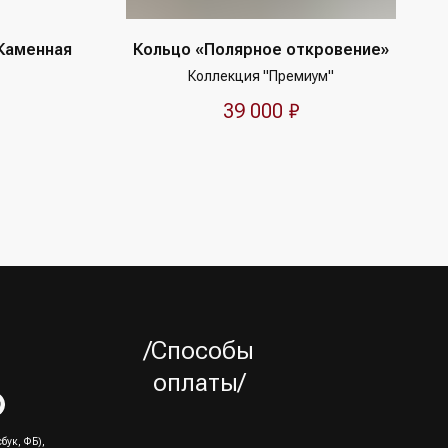
"Каменная
Кольцо «Полярное откровение»
Коллекция "Премиум"
39 000
₽
/Способы
оплаты/
бук, ФБ),