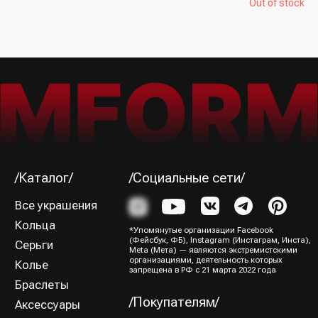
Out of stock
Я ознакомился (-лась) и согласен (-на) с
Политикой
конфиденциальности
Подписаться→
/Способы оплаты/
ИП Юрина Олеся Владимировна
ИНН 781139004429
ОГРНИП 320784700188204
Политика конфиденциальности
Оферта
Все права защищены