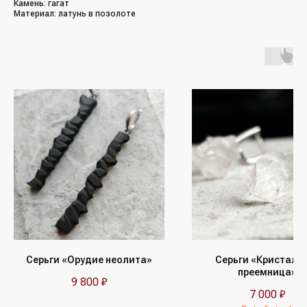
Камень: гагат
Материал: латунь в позолоте
/Каталог/
/Социальные сети/
Все украшения
Кольца
*Упомянутые организации Facebook
(Фейсбук, ФБ), Instagram (Инстаграм, Инста),
Серьги
Meta (Мета) — являются экстремистскими
организациями, деятельность которых
Колье
запрещена в РФ с 21 марта 2022 года
Браслеты
/Покупателям/
Аксессуары
Доставка и оплата
Для мужчин
Обмен и возврат
Наши друзья
(другие бренды)
Контакты и реквизиты
FAQ
/Подписка на рассылку/
Серьги «Орудие неолита»
Серьги «Кристаль
Получайте первыми сообщения
преемница»
об акциях и пополнениях коллекции
9 800
₽
7 000
₽