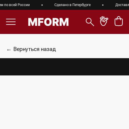
 по всей России
Сделано в Петербурге
Доставля
← Вернуться назад