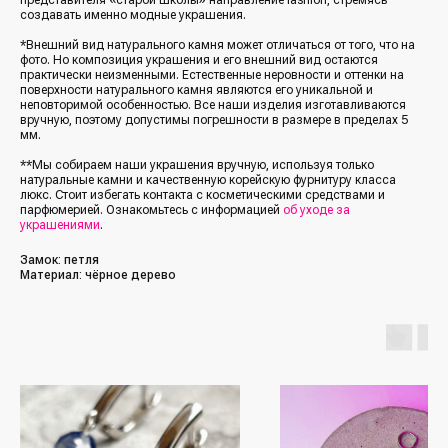
создавать именно модные украшения.
*Внешний вид натурального камня может отличаться от того, что на
фото. Но композиция украшения и его внешний вид остаются
практически неизменными. Естественные неровности и оттенки на
поверхности натурального камня являются его уникальной и
неповторимой особенностью. Все наши изделия изготавливаются
вручную, поэтому допустимы погрешности в размере в пределах 5
мм.
**Мы собираем наши украшения вручную, используя только
натуральные камни и качественную корейскую фурнитуру класса
люкс. Стоит избегать контакта с косметическими средствами и
парфюмерией. Ознакомьтесь с информацией
об уходе за
украшениями
.
Замок: петля
Материал: чёрное дерево
/Каталог/
/Социальные сети/
Все украшения
Кольца
*Упомянутые организации Facebook
(Фейсбук, ФБ), Instagram (Инстаграм, Инста),
Серьги
Meta (Мета) — являются экстремистскими
организациями, деятельность которых
Колье
запрещена в РФ с 21 марта 2022 года
Браслеты
/Покупателям/
Аксессуары
Доставка и оплата
Для мужчин