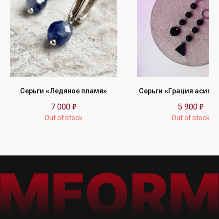
Обмен и возврат
Наши друзья
(другие бренды)
Контакты и реквизиты
FAQ
/Подписка на рассылку/
Получайте первыми сообщения
об акциях и пополнениях коллекции
Серьги «Ледяное пламя»
Серьги «Грация асимм
Я ознакомился (-лась) и согласен (-на) с
Политикой
конфиденциальности
7 000
₽
5 900
₽
Out of stock
Out of stock
Подписаться→
/Способы оплаты/
ИП Юрина Олеся Владимировна
ИНН 781139004429
ОГРНИП 320784700188204