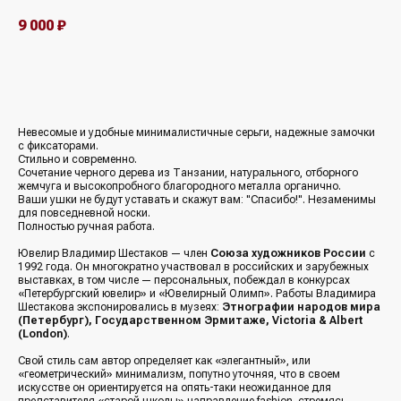
9 000
₽
В корзину
Невесомые и удобные минималистичные серьги, надежные замочки
с фиксаторами.
Стильно и современно.
Сочетание черного дерева из Танзании, натурального, отборного
жемчуга и высокопробного благородного металла органично.
Ваши ушки не будут уставать и скажут вам: "Спасибо!". Незаменимы
для повседневной носки.
Полностью ручная работа.
Ювелир Владимир Шестаков — член
Союза художников России
с
1992 года. Он многократно участвовал в российских и зарубежных
выставках, в том числе — персональных, побеждал в конкурсах
«Петербургский ювелир» и «Ювелирный Олимп». Работы Владимира
Шестакова экспонировались в музеях:
Этнографии народов мира
(Петербург), Государственном Эрмитаже, Victoria & Albert
(London)
.
Свой стиль сам автор определяет как «элегантный», или
«геометрический» минимализм, попутно уточняя, что в своем
искусстве он ориентируется на опять-таки неожиданное для
представителя «старой школы» направление fashion, стремясь