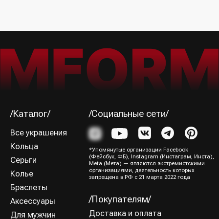
Я ознакомился (-лась) и согласен (-на) с
Политикой
конфиденциальности
Подписаться→
/Способы оплаты/
ИП Юрина Олеся Владимировна
ИНН 781139004429
ОГРНИП 320784700188204
Политика конфиденциальности
Оферта
Все права защищены