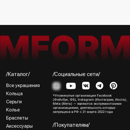
Я ознакомился (-лась) и согласен (-на) с
Политикой
конфиденциальности
Подписаться→
/Способы оплаты/
ИП Юрина Олеся Владимировна
ИНН 781139004429
ОГРНИП 320784700188204
Политика конфиденциальности
Оферта
Все права защищены