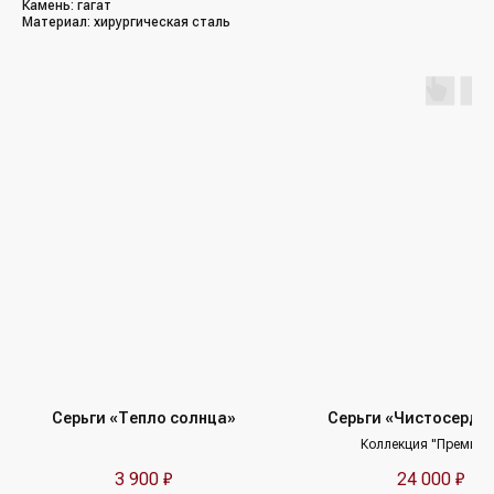
Камень: гагат
Материал: хирургическая сталь
/Каталог/
/Социальные сети/
Все украшения
Кольца
*Упомянутые организации Facebook
(Фейсбук, ФБ), Instagram (Инстаграм, Инста),
Серьги
Meta (Мета) — являются экстремистскими
организациями, деятельность которых
Колье
запрещена в РФ с 21 марта 2022 года
Браслеты
/Покупателям/
Аксессуары
Доставка и оплата
Для мужчин
Обмен и возврат
Наши друзья
(другие бренды)
Контакты и реквизиты
FAQ
/Подписка на рассылку/
Серьги «Тепло солнца»
Серьги «Чистосерде
Получайте первыми сообщения
Коллекция "Премиум
об акциях и пополнениях коллекции
3 900
₽
24 000
₽