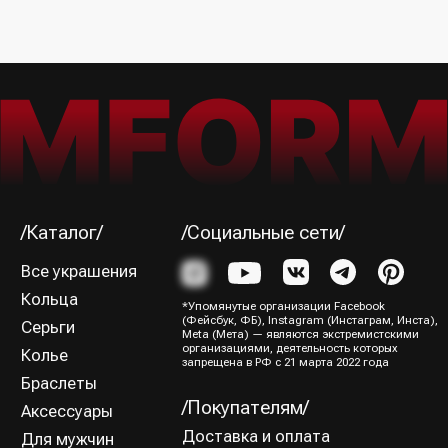
Я ознакомился (-лась) и согласен (-на) с
Политикой
конфиденциальности
Подписаться→
/Способы оплаты/
ИП Юрина Олеся Владимировна
ИНН 781139004429
ОГРНИП 320784700188204
Политика конфиденциальности
Оферта
Все права защищены