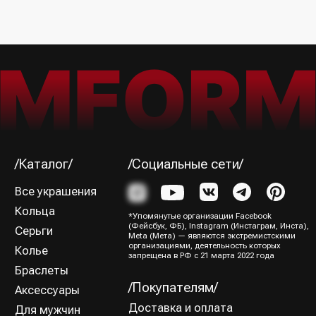
Я ознакомился (-лась) и согласен (-на) с
Политикой
конфиденциальности
Подписаться→
/Способы оплаты/
ИП Юрина Олеся Владимировна
ИНН 781139004429
ОГРНИП 320784700188204
Политика конфиденциальности
Оферта
Все права защищены