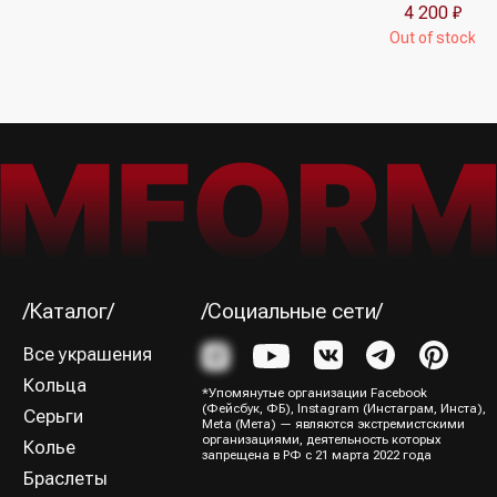
4 200
₽
Out of stock
Я ознакомился (-лась) и согласен (-на) с
Политикой
конфиденциальности
Подписаться→
/Способы оплаты/
ИП Юрина Олеся Владимировна
ИНН 781139004429
ОГРНИП 320784700188204
Политика конфиденциальности
Оферта
Все права защищены