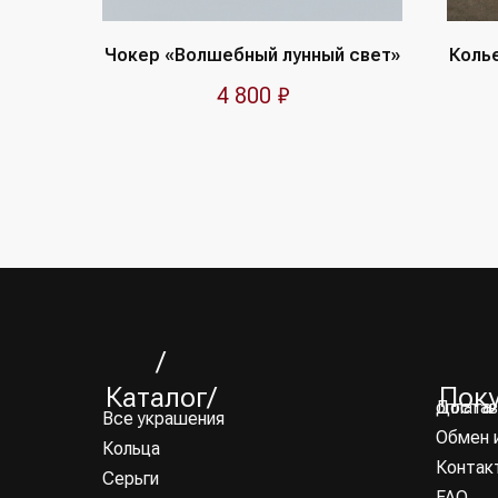
Чокер «Волшебный лунный свет»
Коль
4 800
₽
/
Каталог/
Пок
Доставка и оплата
Все украшения
Обмен 
Кольца
Контак
Серьги
FAQ