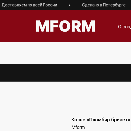
тавляем по всей России
Сделано в Петербурге
О соз
О соз
Колье «Пломбир брикет»
Mform