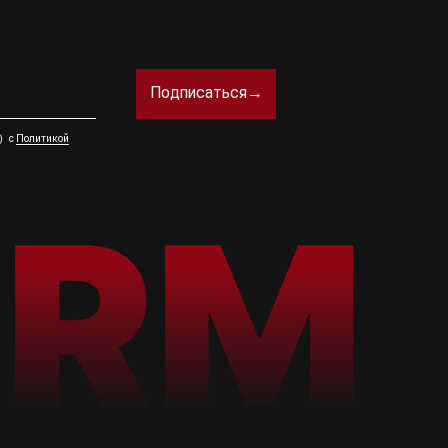
Подписаться→
а) с
Политикой