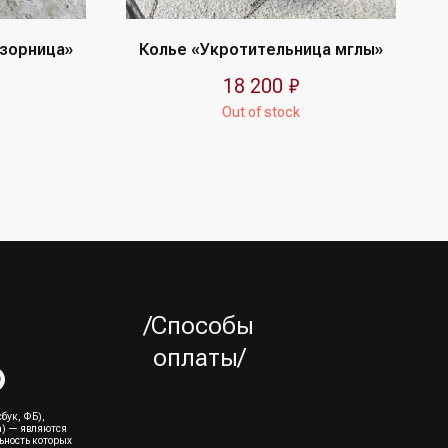
озорница»
Колье «Укротительница мглы»
18 200
₽
Out of stock
/Способы
оплаты/
бук, ФБ),
а) — являются
ьность которых