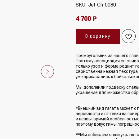
SKU:
Jet-Ch-0080
4 700
₽
В корзину
Прямоугольник из нашего глав
Поэтому ассоциация со сливо
только узор и форма роднит га
свойственна нежная текстура.
уже прикасались к байкальском
Мы дополнили подвеску стальн
украшение для множества обр
*Внешний вид гагата может от
неровности и оттенки на пове
и неповторимой особенностью
поэтому допустимы погрешнос
**Мы собираем наши украшения