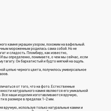
ного камня украшен узором, похожим на вафельный.
чным мороженным родилась сама собой. Но не
гат и сладость. Пломбиру, как известно,
 И вы определенно, понимаете, о чем мы сейчас, если
у гагату. Он бархатистый и будто мягкий на ощупь.
ой цепью черного цвета, получилось универсальное
азов.
личаться от того, что на фото. Естественные
рхности натурального камня являются его уникальной
. Все наши изделия изготавливаются вручную,
ти в размере в пределах 1−2 мм.
 вручную, используя только натуральные камни и