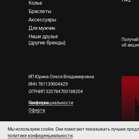
Колье
Браслеты
Аксессуары
Для мужчин
Наши друзья
Получа
(другие бренды)
об акци
ИП Юрина Олеся Владимировна
ИНН 781139004429
ОГРНИП 320784700188204
Политика конфиденциальности
Оферта
Все права
защищены
Мы используем cookie. Они помогают показывать лучшие предл
политике конфиденциальности
.