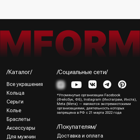
Я ознакомился (-лась) и согласен (-на) с
Политикой
конфиденциальности
Подписаться→
/Способы оплаты/
ИП Юрина Олеся Владимировна
ИНН 781139004429
ОГРНИП 320784700188204
Политика конфиденциальности
Оферта
Все права защищены