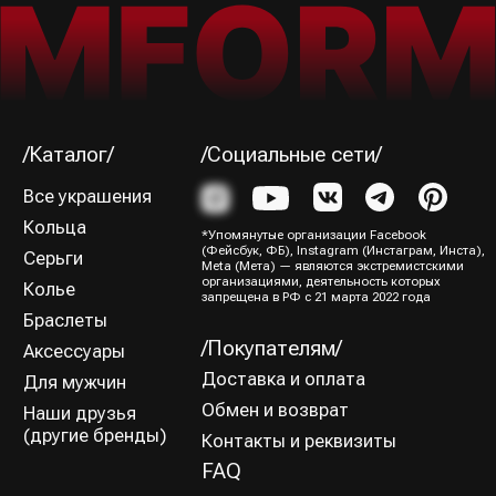
об акциях и пополнениях коллекции
Я ознакомился (-лась) и согласен (-на) с
Политикой
конфиденциальности
Подписаться→
/Способы оплаты/
ИП Юрина Олеся Владимировна
ИНН 781139004429
ОГРНИП 320784700188204
Политика конфиденциальности
Оферта
Все права защищены