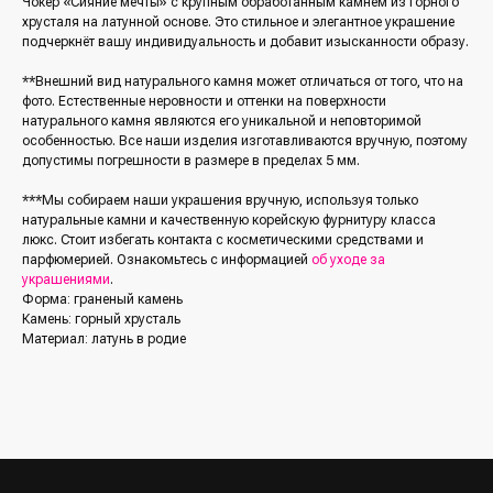
Чокер «Сияние мечты» с крупным обработанным камнем из горного
хрусталя на латунной основе. Это стильное и элегантное украшение
подчеркнёт вашу индивидуальность и добавит изысканности образу.
**Внешний вид натурального камня может отличаться от того, что на
фото. Естественные неровности и оттенки на поверхности
натурального камня являются его уникальной и неповторимой
особенностью. Все наши изделия изготавливаются вручную, поэтому
допустимы погрешности в размере в пределах 5 мм.
/Каталог/
/Социальные сети/
***Мы собираем наши украшения вручную, используя только
Все украшения
натуральные камни и качественную корейскую фурнитуру класса
Кольца
*Упомянутые организации Facebook
люкс. Стоит избегать контакта с косметическими средствами и
(Фейсбук, ФБ), Instagram (Инстаграм, Инста),
Серьги
парфюмерией. Ознакомьтесь с информацией
об уходе за
Meta (Мета) — являются экстремистскими
организациями, деятельность которых
Колье
украшениями
.
запрещена в РФ с 21 марта 2022 года
Браслеты
Форма: граненый камень
/Покупателям/
Аксессуары
Камень: горный хрусталь
Доставка и оплата
Материал: латунь в родие
Для мужчин
Обмен и возврат
Наши друзья
(другие бренды)
Контакты и реквизиты
FAQ
/Подписка на рассылку/
Получайте первыми сообщения