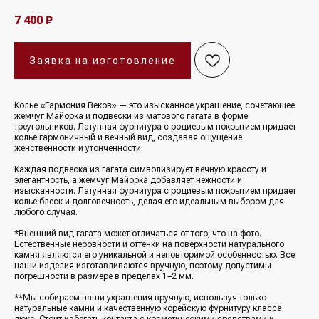
7 400
₽
Заявка на изготовление
Колье «Гармония Веков» — это изысканное украшение, сочетающее
жемчуг Майорка и подвески из матового гагата в форме
треугольников. Латунная фурнитура с родиевым покрытием придает
колье гармоничный и вечный вид, создавая ощущение
женственности и утонченности.
Каждая подвеска из гагата символизирует вечную красоту и
элегантность, а жемчуг Майорка добавляет нежности и
изысканности. Латунная фурнитура с родиевым покрытием придает
колье блеск и долговечность, делая его идеальным выбором для
любого случая.
*Внешний вид гагата может отличаться от того, что на фото.
Естественные неровности и оттенки на поверхности натурального
камня являются его уникальной и неповторимой особенностью. Все
наши изделия изготавливаются вручную, поэтому допустимы
погрешности в размере в пределах 1−2 мм.
**Мы собираем наши украшения вручную, используя только
натуральные камни и качественную корейскую фурнитуру класса
люкс. Стоит избегать контакта с косметическими средствами и