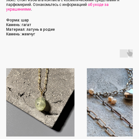
парфюмерией. Ознакомьтесь с информацией
об уходе за
украшениями
.
Форма: шар
Камень: гагат
Материал: латунь в родие
Камень: жемчуг
/Каталог/
/Социальные сети/
Все украшения
Кольца
*Упомянутые организации Facebook
(Фейсбук, ФБ), Instagram (Инстаграм, Инста),
Серьги
Meta (Мета) — являются экстремистскими
организациями, деятельность которых
Колье
запрещена в РФ с 21 марта 2022 года
Браслеты
/Покупателям/
Аксессуары
Доставка и оплата
Для мужчин
Обмен и возврат
Наши друзья
(другие бренды)
Контакты и реквизиты
FAQ
/Подписка на рассылку/
Получайте первыми сообщения