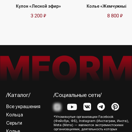
об акциях и пополнениях коллекции
Кулон «Лесной эфир»
Колье «Жемчужный я
3 200
₽
8 800
₽
Я ознакомился (-лась) и согласен (-на) с
Политикой
конфиденциальности
Подписаться→
/Способы оплаты/
ИП Юрина Олеся Владимировна
ИНН 781139004429
ОГРНИП 320784700188204
Политика конфиденциальности
Оферта
Все права защищены