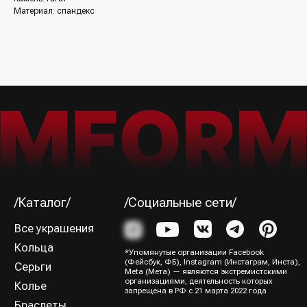
(другие бренды)
Контакты и реквизиты
Материал: спандекс
FAQ
/Подписка на рассылку/
Получайте первыми сообщения
об акциях и пополнениях коллекции
Я ознакомился (-лась) и согласен (-на) с
Политикой
конфиденциальности
Подписаться→
/Способы оплаты/
ИП Юрина Олеся Владимировна
ИНН 781139004429
ОГРНИП 320784700188204