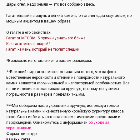
Дары огня, недр земли — это всё собрано здесь.
Гагат тёплый на ощупь и лёгкий камень, он станет едва ощутимым, но
мощным акцентом в вашем образе.
О гагате и его свойствах:
Гагат от MFORM: 5 причин узнать его ближе
Как гагат меняет людей?
Гагат: камень, который не терпит спешки
*Возможно изготовление по вашим размерам.
**Внешний вид гагата может отличаться от того, что на фото.
Естественные неровности и оттенки на поверхности натурального
камня являются его уникальной и неповторимой особенностью. Все
/Каталог/
/Социальные сети/
наши изделия изготавливаются вручную, поэтому допустимы
Все украшения
погрешности в размере в пределах 1−2 мм.
Кольца
*Упомянутые организации Facebook
***Мы собираем наши украшения вручную, используя только
(Фейсбук, ФБ), Instagram (Инстаграм, Инста),
Серьги
Meta (Мета) — являются экстремистскими
натуральные камни и качественную корейскую фурнитуру класса
организациями, деятельность которых
Колье
запрещена в РФ с 21 марта 2022 года
люкс. Стоит избегать контакта с косметическими средствами и
Браслеты
парфюмерией. Ознакомьтесь с информацией
об уходе за
/Покупателям/
Аксессуары
украшениями
.
Доставка и оплата
Для мужчин
Форма: цилиндр
Обмен и возврат
Наши друзья
Камень: гагат