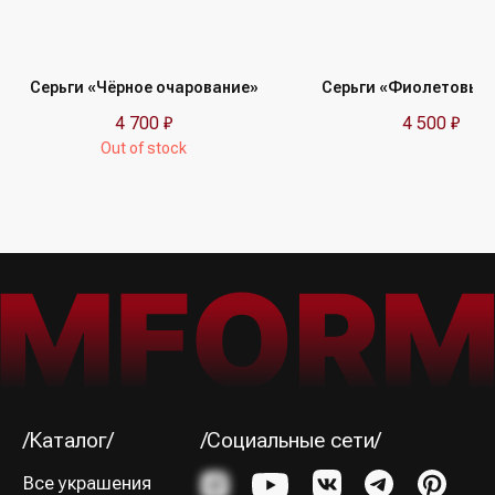
/Подписка на рассылку/
Получайте первыми сообщения
об акциях и пополнениях коллекции
Серьги «Чёрное очарование»
Серьги «Фиолетовый 
4 700
₽
4 500
₽
Out of stock
Я ознакомился (-лась) и согласен (-на) с
Политикой
конфиденциальности
Подписаться→
/Способы оплаты/
ИП Юрина Олеся Владимировна
ИНН 781139004429
ОГРНИП 320784700188204
Политика конфиденциальности
Оферта