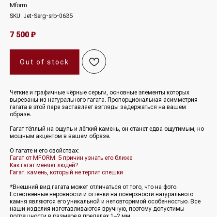
Mform
SKU:
Jet-Serg-srb-0635
7 500
₽
Out of stock
Четкие и графичные чёрные серьги, основные элементы которых
вырезаны из натурального гагата. Пропорциональная асимметрия
гагата в этой паре заставляет взгляды задержаться на вашем
образе.
Гагат тёплый на ощупь и лёгкий камень, он станет едва ощутимым, но
мощным акцентом в вашем образе.
О гагате и его свойствах:
Гагат от MFORM: 5 причин узнать его ближе
Как гагат меняет людей?
Гагат: камень, который не терпит спешки
*Внешний вид гагата может отличаться от того, что на фото.
Естественные неровности и оттенки на поверхности натурального
камня являются его уникальной и неповторимой особенностью. Все
наши изделия изготавливаются вручную, поэтому допустимы
погрешности в размере в пределах 1−2 мм.