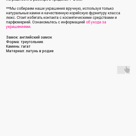
**Мы собираем наши украшения вручную, используя только
натуральные камни и качественную корейскую фурнитуру класса
люкс. Стоит избегать контакта с косметическими средствами и
парфюмерией. Ознакомьтесь с информацией
об уходе за
украшениями
.
Замок: английский замок
Форма: треугольник
Камень: гагат
Материал: латунь в родие
/Каталог/
/Социальные сети/
Все украшения
Кольца
*Упомянутые организации Facebook
(Фейсбук, ФБ), Instagram (Инстаграм, Инста),
Серьги
Meta (Мета) — являются экстремистскими
организациями, деятельность которых
Колье
запрещена в РФ с 21 марта 2022 года
Браслеты
/Покупателям/
Аксессуары
Доставка и оплата
Для мужчин
Обмен и возврат
Наши друзья
(другие бренды)
Контакты и реквизиты
FAQ