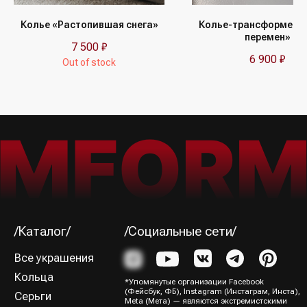
Получайте первыми сообщения
об акциях и пополнениях коллекции
Колье «Растопившая снега»
Колье-трансформер 
перемен»
7 500
₽
6 900
₽
Out of stock
Я ознакомился (-лась) и согласен (-на) с
Политикой
конфиденциальности
Подписаться→
/Способы оплаты/
ИП Юрина Олеся Владимировна
ИНН 781139004429
ОГРНИП 320784700188204
Политика конфиденциальности
Оферта
Все права защищены