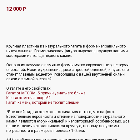
12 000
₽
В корзину
Крупная пластина из натурального гагата в форме неправильного
пятиугольника. Геометрическая фигура вырезана вручную нашими
мастерами из толщи чёрного камня.
Основа из каучука с памятью формы мягко окружает шею, не теряя
очертаний. Носите украшение даже с простой одеждой, и пусть оно
станет главным акцентом, говорящим о вашей внутренней силе и
связи с земной энергией.
О гагате и его свойствах:
Гагат от MFORM: 5 причин узнать его ближе
Как гагат меняет людей?
Гагат: камень, который не терпит спешки
*Внешний вид гагата может отличаться от того, что на фото.
Естественные неровности и оттенки на поверхности натурального
камня являются его уникальной и неповторимой особенностью. Все
наши изделия изготавливаются вручную, поэтому допустимы
погрешности в размере в пределах 1−2 мм.
**Мы собираем наши украшения вручную, используя только