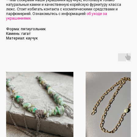
натуральные камни и качественную корейскую фурнитуру класса
люкс. Стоит избегать контакта с косметическими средствами и
парфюмерией. Ознакомьтесь с информацией
об уходе за
украшениями
.
Форма: пятиугольник
Камень: гагат
Материал: каучук
/Каталог/
/Социальные сети/
Все украшения
Кольца
*Упомянутые организации Facebook
(Фейсбук, ФБ), Instagram (Инстаграм, Инста),
Серьги
Meta (Мета) — являются экстремистскими
организациями, деятельность которых
Колье
запрещена в РФ с 21 марта 2022 года
Браслеты
/Покупателям/
Аксессуары
Доставка и оплата
Для мужчин
Обмен и возврат
Наши друзья
(другие бренды)
Контакты и реквизиты
FAQ
/Подписка на рассылку/